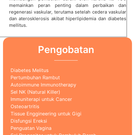
memainkan peran penting dalam perbaikan dan
regenerasi vaskular, terutama setelah cedera vaskular
dan aterosklerosis akibat hiperlipidemia dan diabetes
mellitus.
Pengobatan
Diabetes Melitus
Pertumbuhan Rambut
Autoimmune Immunotherapy
Sel NK (Natural Killer)
Immuniterapi untuk Cancer
Osteoartritis
Tissue Enggineering untuk Gigi
Disfungsi Ereksi
Penguatan Vagina