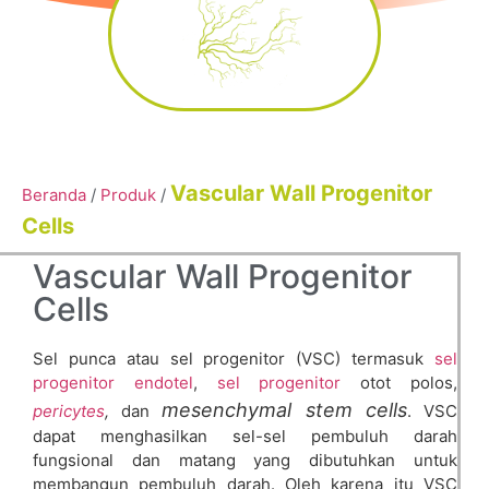
Vascular Wall Progenitor
Beranda
/
Produk
/
Cells
Vascular Wall Progenitor
Cells​
Sel punca atau sel progenitor (VSC) termasuk
sel
progenitor endotel
,
sel progenitor
otot polos,
mesenchymal stem cells
pericytes
,
dan
. VSC
dapat menghasilkan sel-sel pembuluh darah
fungsional dan matang yang dibutuhkan untuk
membangun pembuluh darah. Oleh karena itu VSC