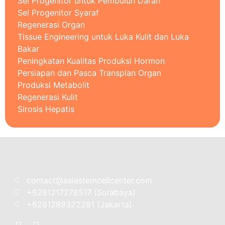
Sel Progenitor untuk Pembuluh Darah
Sel Progenitor Syaraf
Regenerasi Organ
Tissue Engineering untuk Luka Kulit dan Luka
Bakar
Peningkatan Kualitas Produksi Hormon
Persiapan dan Pasca Transplan Organ
Produksi Metabolit
Regenerasi Kulit
Sirosis Hepatis
contact@asiastemcellcenter.com
+6281217278517 (Surabaya)
+6281289322281 (Jakarta)