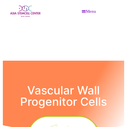
Vascular Wall Progenitor Cells
Vascular Wall
Progenitor Cells